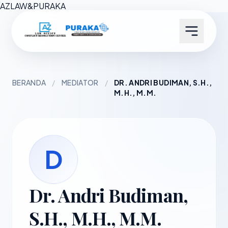
AZ
LAW
&
PURAKA
BERANDA
/
MEDIATOR
/
DR. ANDRI BUDIMAN, S.H.,
M.H., M.M.
D
Dr. Andri Budiman,
S.H., M.H., M.M.