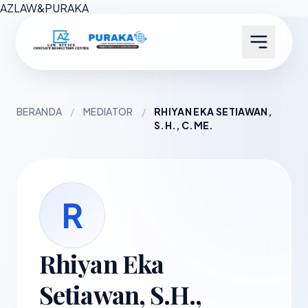
AZ
LAW
&
PURAKA
BERANDA
/
MEDIATOR
/
RHIYAN EKA SETIAWAN,
S.H., C.ME.
R
Rhiyan Eka
Setiawan, S.H.,