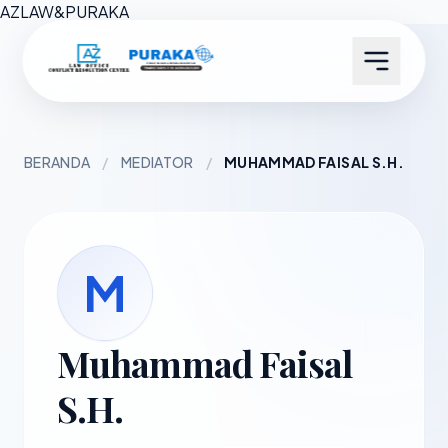
AZ
LAW
&
PURAKA
BERANDA
/
MEDIATOR
/
MUHAMMAD FAISAL S.H.
M
Muhammad Faisal
S.H.