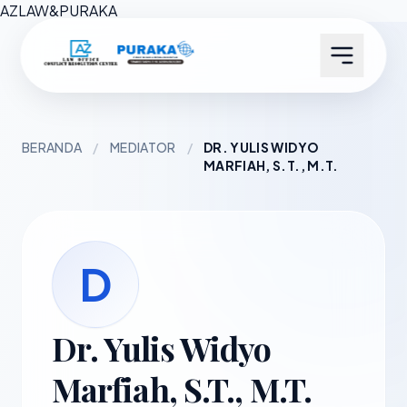
AZ
LAW
&
PURAKA
BERANDA
/
MEDIATOR
/
DR. YULIS WIDYO
MARFIAH, S.T., M.T.
D
Dr. Yulis Widyo
Marfiah, S.T., M.T.