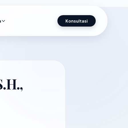
a
Konsultasi
.H.,