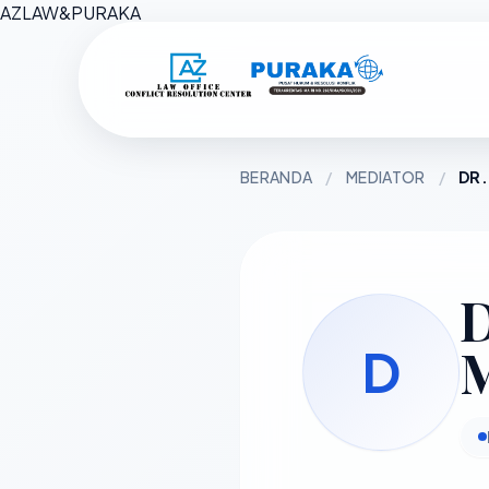
AZ
LAW
&
PURAKA
BERANDA
/
MEDIATOR
/
DR.
D
M
D