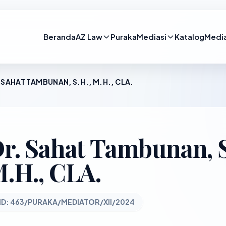
Beranda
AZ Law
Puraka
Mediasi
Katalog
Medi
 SAHAT TAMBUNAN, S.H., M.H., CLA.
r. Sahat Tambunan, S
.H., CLA.
ID: 463/PURAKA/MEDIATOR/XII/2024