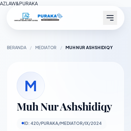
AZ
LAW
&
PURAKA
BERANDA
/
MEDIATOR
/
MUH NUR ASHSHIDIQY
M
Muh Nur Ashshidiqy
ID: 420/PURAKA/MEDIATOR/IX/2024