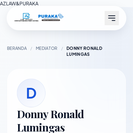
AZ
LAW
&
PURAKA
BERANDA
/
MEDIATOR
/
DONNY RONALD
LUMINGAS
D
Donny Ronald
Lumingas