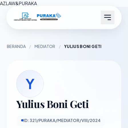
AZ
LAW
&
PURAKA
BERANDA
/
MEDIATOR
/
YULIUS BONI GETI
Y
Yulius Boni Geti
ID: 321/PURAKA/MEDIATOR/VIII/2024