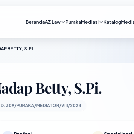
Beranda
AZ Law
Puraka
Mediasi
Katalog
Medi
AP BETTY, S.PI.
adap Betty, S.Pi.
ID: 309/PURAKA/MEDIATOR/VIII/2024
Profesi
Spesialisasi