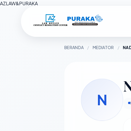
AZ
LAW
&
PURAKA
BERANDA
/
MEDIATOR
/
NAD
N
N