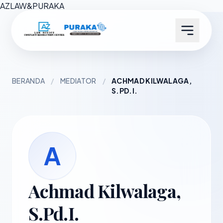
AZ
LAW
&
PURAKA
BERANDA
/
MEDIATOR
/
ACHMAD KILWALAGA,
S.PD.I.
A
Achmad Kilwalaga,
S.Pd.I.