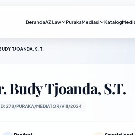
Beranda
AZ Law
Puraka
Mediasi
Katalog
Medi
 BUDY TJOANDA, S.T.
r. Budy Tjoanda, S.T.
ID: 278/PURAKA/MEDIATOR/VIII/2024
Profesi
Spesialisasi