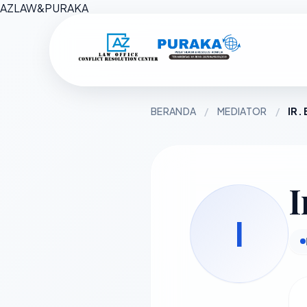
AZ
LAW
&
PURAKA
BERANDA
/
MEDIATOR
/
IR.
I
I