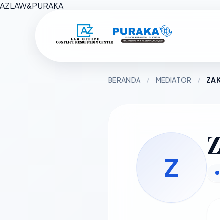
AZ
LAW
&
PURAKA
BERANDA
/
MEDIATOR
/
ZAK
Z
Z