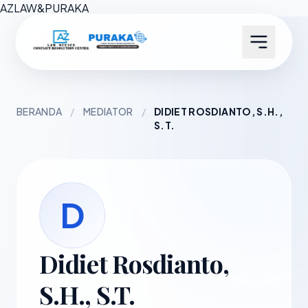
AZ
LAW
&
PURAKA
BERANDA
/
MEDIATOR
/
DIDIET ROSDIANTO, S.H.,
S.T.
D
Didiet Rosdianto,
S.H., S.T.