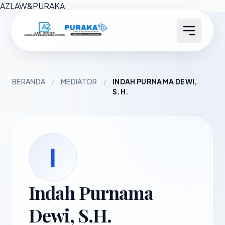
AZ
LAW
&
PURAKA
BERANDA
/
MEDIATOR
/
INDAH PURNAMA DEWI,
S.H.
I
Indah Purnama
Dewi, S.H.