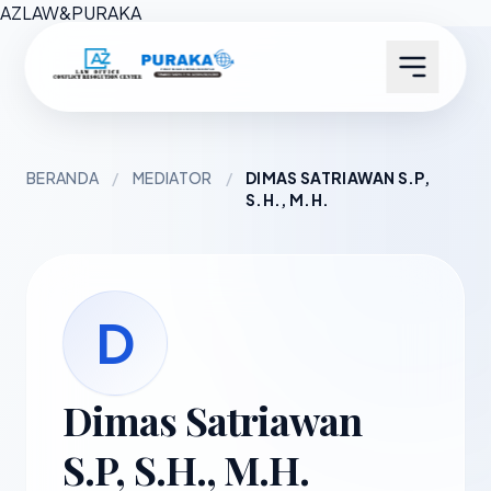
AZ
LAW
&
PURAKA
BERANDA
/
MEDIATOR
/
DIMAS SATRIAWAN S.P,
S.H., M.H.
D
Dimas Satriawan
S.P, S.H., M.H.