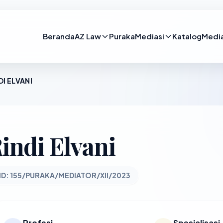
Beranda
AZ Law
Puraka
Mediasi
Katalog
Medi
DI ELVANI
indi Elvani
ID: 155/PURAKA/MEDIATOR/XII/2023
Profesi
Spesialisasi