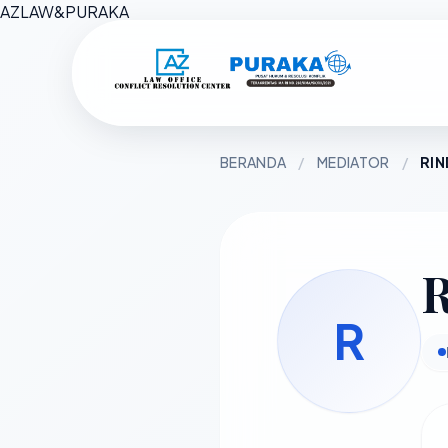
AZ
LAW
&
PURAKA
BERANDA
/
MEDIATOR
/
RIN
R
R