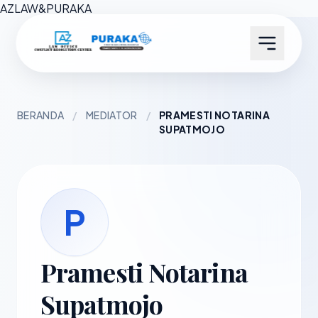
AZ
LAW
&
PURAKA
BERANDA
/
MEDIATOR
/
PRAMESTI NOTARINA
SUPATMOJO
P
Pramesti Notarina
Supatmojo