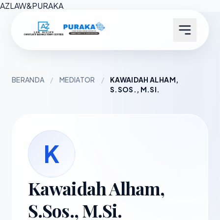
AZ
LAW
&
PURAKA
BERANDA
/
MEDIATOR
/
KAWAIDAH ALHAM,
S.SOS., M.SI.
K
Kawaidah Alham,
S.Sos., M.Si.