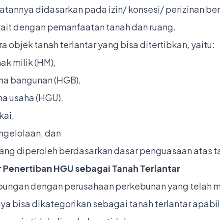
tannya didasarkan pada izin/ konsesi/ perizinan be
kait dengan pemanfaatan tanah dan ruang.
 objek tanah terlantar yang bisa ditertibkan, yaitu:
hak milik (HM),
una bangunan (HGB),
na usaha (HGU),
kai,
engelolaan, dan
 yang diperoleh berdasarkan dasar penguasaan atas t
 Penertiban HGU sebagai Tanah Terlantar
ubungan dengan perusahaan perkebunan yang telah m
ya bisa dikategorikan sebagai tanah terlantar apabi