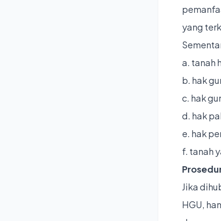
pemanfaa
yang ter
Sementara
a. tanah 
b. hak g
c. hak gu
d. hak pa
e. hak p
f. tanah
Prosedur
Jika dih
HGU, han