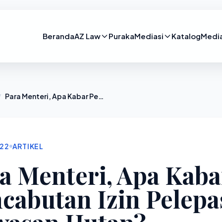
Beranda
AZ Law
Puraka
Mediasi
Katalog
Medi
/
Para Menteri, Apa Kabar Pencabutan Izin Pelepasan Kawasan Hutan?
022
ARTIKEL
a Menteri, Apa Kaba
cabutan Izin Pelep