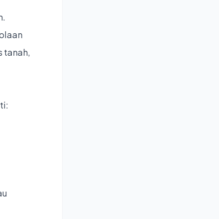
n.
lolaan
 tanah,
i:
au