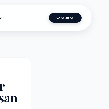
a
Konsultasi
r
asan