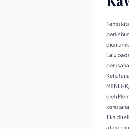
Ka
Tentu kit
perkebun
diumumka
Ĺalu pada
perusaha
Kehutana
MENLHK/S
oleh Ment
kehutanan
Jika ditel
atas per