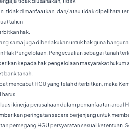
engaja tidak diusahakan, tidak
, tidak dimanfaatkan, dan/ atau tidak dipelihara te
dua) tahun
erbitkan hak.
yang sama juga diberlakukan untuk hak guna banguna
an Hak Pengelolaan. Pengecualian sebagai tanah terl
berikan kepada hak pengelolaan masyarakat hukum 
t bank tanah.
pat mencabut HGU yang telah diterbitkan, maka Ke
 harus
uasi kinerja perusahaan dalam pemanfaatan areal 
mberikan peringatan secara berjenjang untuk membe
an pemegang HGU persyaratan sesuai ketentuan. S