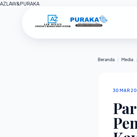
AZ
LAW
&
PURAKA
Beranda
/
Media
30 MAR 2
Par
Pen