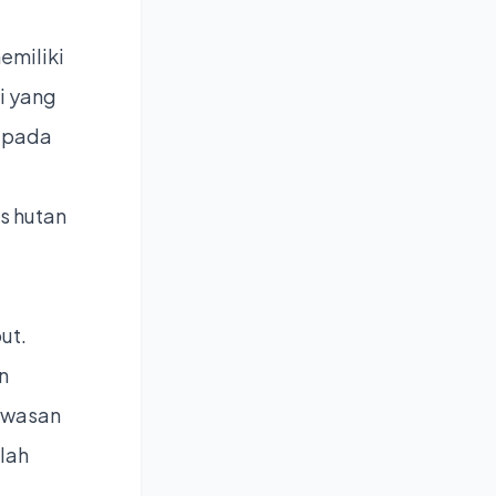
emiliki
i yang
i pada
s hutan
ut.
n
awasan
lah