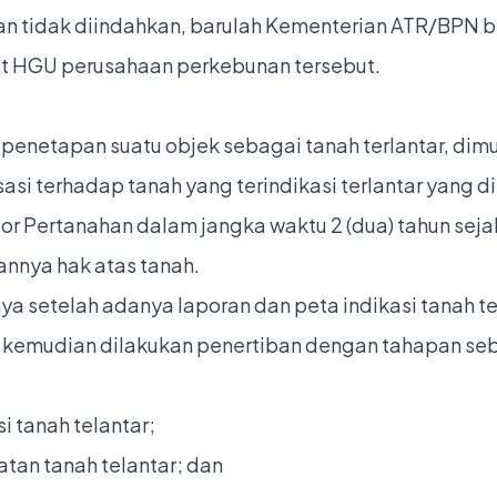
an tidak diindahkan, barulah Kementerian ATR/BPN b
 HGU perusahaan perkebunan tersebut.
penetapan suatu objek sebagai tanah terlantar, dimu
sasi terhadap tanah yang terindikasi terlantar yang d
or Pertanahan dalam jangka waktu 2 (dua) tahun seja
annya hak atas tanah.
ya setelah adanya laporan dan peta indikasi tanah te
, kemudian dilakukan penertiban dengan tahapan se
si tanah telantar;
atan tanah telantar; dan