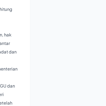
rhitung
n, hak
antar
adat dan
menterian
HGU dan
ri
etelah