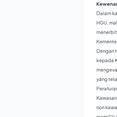
Kewenan
Dalam ka
HGU, mak
menerbit
Kementer
Dengan t
kepada K
mengeval
yang tel
Peratura
Kawasan 
non kawas
memiliki 