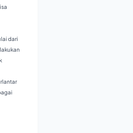
isa
lai dari
ilakukan
k
rlantar
bagai