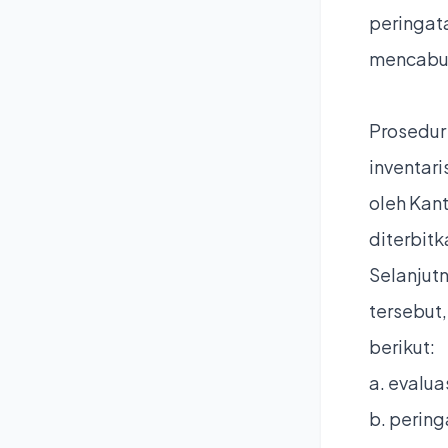
peringat
mencabut
Prosedur 
inventari
oleh Kant
diterbitk
Selanjutn
tersebut
berikut:
a. evalua
b. pering