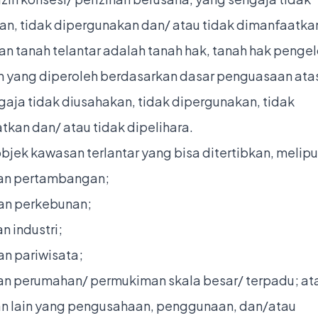
an, tidak dipergunakan dan/ atau tidak dimanfaatka
n tanah telantar adalah tanah hak, tanah hak penge
h yang diperoleh berdasarkan dasar penguasaan atas
gaja tidak diusahakan, tidak dipergunakan, tidak
kan dan/ atau tidak dipelihara.
jek kawasan terlantar yang bisa ditertibkan, meliput
an pertambangan;
an perkebunan;
n industri;
an pariwisata;
an perumahan/ permukiman skala besar/ terpadu; at
an lain yang pengusahaan, penggunaan, dan/atau