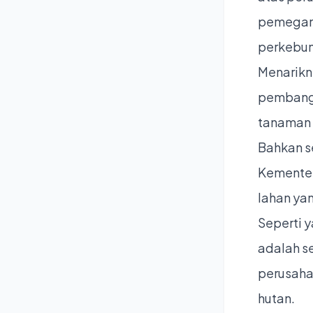
pemegang
perkebun
Menarikn
pembangu
tanaman d
Bahkan s
Kementer
lahan yan
Seperti 
adalah s
perusaha
hutan.