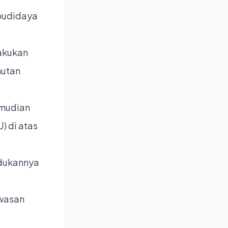
 budidaya
lakukan
hutan
emudian
) di atas
udukannya
awasan