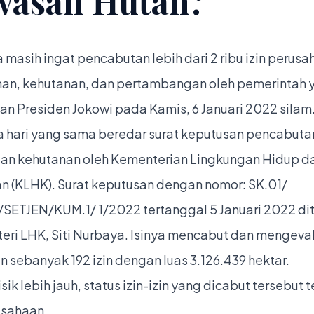
wasan Hutan?
a masih ingat pencabutan lebih dari 2 ribu izin perus
an, kehutanan, dan pertambangan oleh pemerintah 
n Presiden Jokowi pada Kamis, 6 Januari 2022 silam
 hari yang sama beredar surat keputusan pencabutan 
an kehutanan oleh Kementerian Lingkungan Hidup d
n (KLHK). Surat keputusan dengan nomor: SK.01/
ETJEN/KUM.1/ 1/2022 tertanggal 5 Januari 2022 di
eri LHK, Siti Nurbaya. Isinya mencabut dan mengevalu
 sebanyak 192 izin dengan luas 3.126.439 hektar.
isik lebih jauh, status izin-izin yang dicabut tersebut t
usahaan