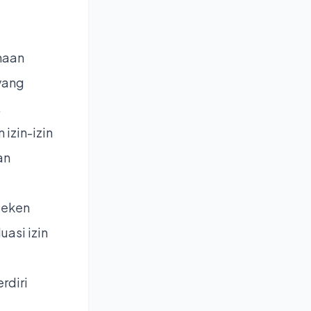
ahaan
yang
.
izin-izin
an
teken
asi izin
erdiri