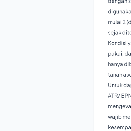
dengan s
digunakan
mulai 2 (
sejak dit
Kondisi 
pakai, d
hanya di
tanah ase
Untuk da
ATR/ BPN
mengeval
wajib me
kesempat