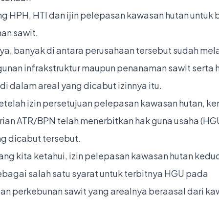
 HPH, HTI dan ijin pelepasan kawasan hutan untuk
an sawit.
ya, banyak di antara perusahaan tersebut sudah me
nan infrakstruktur maupun penanaman sawit serta 
i dalam areal yang dicabut izinnya itu.
etelah izin persetujuan pelepasan kawasan hutan, k
ian ATR/BPN telah menerbitkan hak guna usaha (HGU
g dicabut tersebut.
yang kita ketahui, izin pelepasan kawasan hutan ked
ebagai salah satu syarat untuk terbitnya HGU pada
an perkebunan sawit yang arealnya beraasal dari k