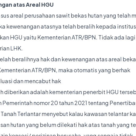
gan atas Areal HGU
sus areal perusahaan sawit bekas hutan yang telah m
a kewenangan atasnya telah beralih kepada institus
kan HGU yaitu Kementerian ATR/BPN. Tidak ada lag
ian LHK.
elah beralihnya hak dan kewenangan atas areal beka
ementerian ATR/BPN, maka otomatis yang berhak
uasi dan mencabut hak
ah diberikan adalah kementerian penerbit HGU terseb
n Pemerintah nomor 20 tahun 2021 tentang Penertiba
Tanah Terlantar menyebut kalau kawasan telantar k
an hutan yang belum dilekati hak atas tanah yang te
izin konsesi/ perizinan berusaha, yang sengaja tidak