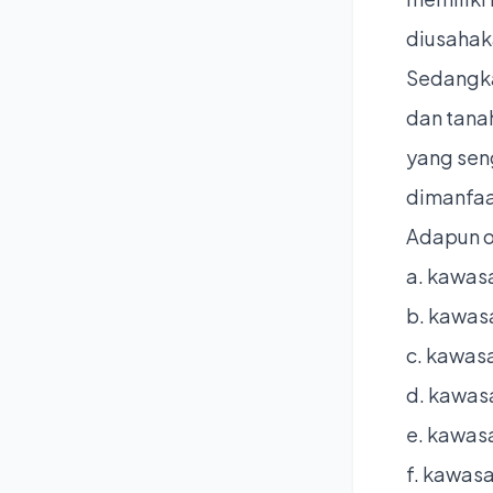
diusahak
Sedangka
dan tana
yang sen
dimanfaat
Adapun ob
a. kawas
b. kawas
c. kawasa
d. kawas
e. kawas
f. kawas