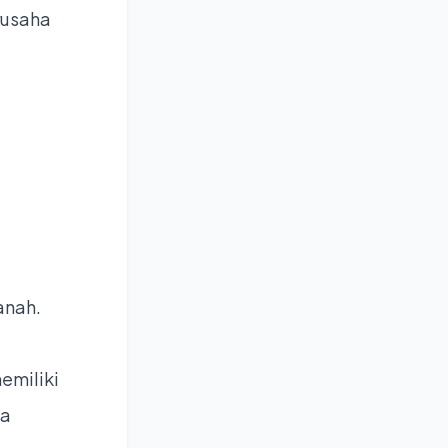
rusaha
anah.
emiliki
la