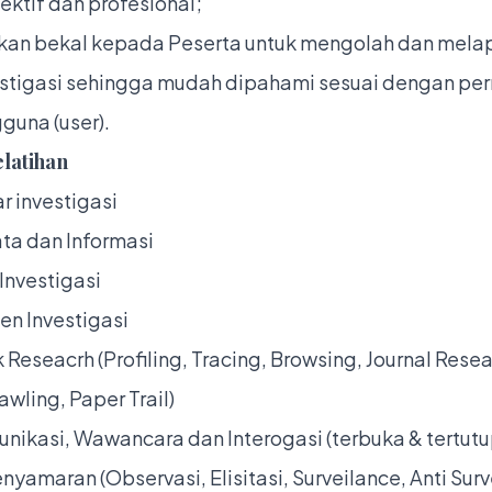
ektif dan profesional;
an bekal kepada Peserta untuk mengolah dan mela
vestigasi sehingga mudah dipahami sesuai dengan pe
guna (user).
elatihan
r investigasi
ta dan Informasi
Investigasi
n Investigasi
k Reseacrh (Profiling, Tracing, Browsing, Journal Resea
wling, Paper Trail)
unikasi, Wawancara dan Interogasi (terbuka & tertutu
yamaran (Observasi, Elisitasi, Surveilance, Anti Surv