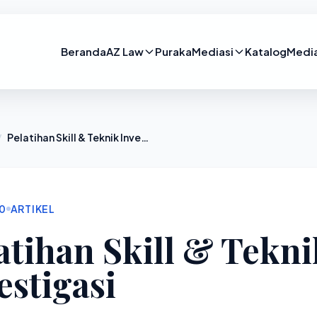
Beranda
AZ Law
Puraka
Mediasi
Katalog
Medi
/
Pelatihan Skill & Teknik Investigasi
20
ARTIKEL
atihan Skill & Tekni
estigasi