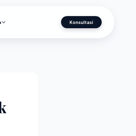
a
Konsultasi
k