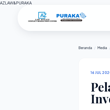
AZ
LAW
&
PURAKA
Beranda
/
Media
16 JUL 20
Pel
Inv