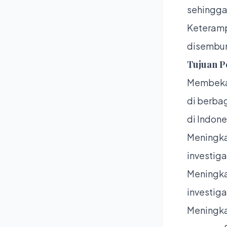
sehingga
Keteramp
disembun
Tujuan P
Membekal
di berba
di Indone
Meningka
investiga
Meningka
investiga
Meningka