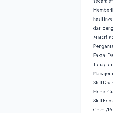
secara ef
Memberik
hasil in
dari peng
Materi P
Penganta
Fakta, Da
Tahapan 
Manajeme
Skill Des
Media Cra
Skill Kom
Cover/Pen