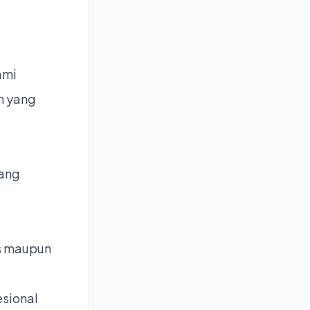
ami
n yang
yang
s maupun
sional