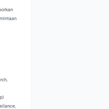
porkan
rmintaan
rch,
p)
eilance,