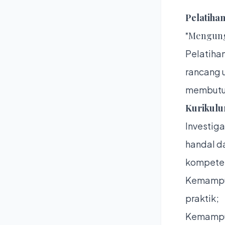
Pelatihan
"Mengung
Pelatihan
rancang 
membutuh
Kurikulu
Investig
handal d
kompeten
Kemampua
praktik;
Kemampua