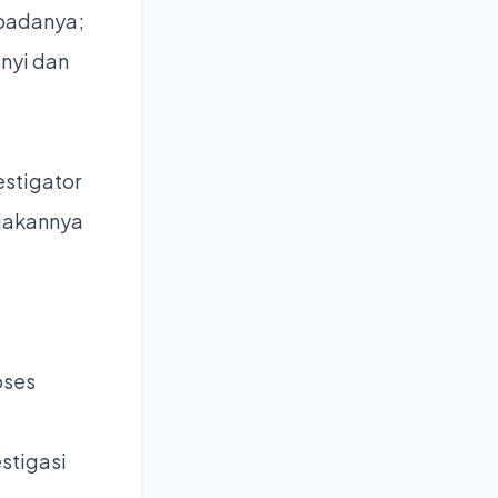
epadanya;
nyi dan
.
stigator
ijakannya
oses
stigasi