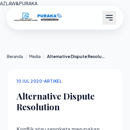
AZ
LAW
&
PURAKA
Beranda
/
Media
/
Alternative Dispute Resolution
10 JUL 2020
ARTIKEL
Alternative Dispute
Resolution
Konflik atau sengketa merupakan