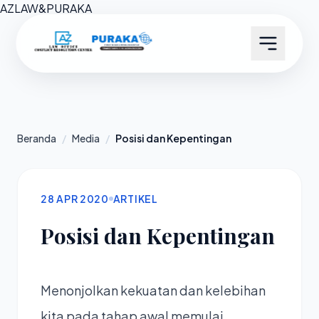
AZ
LAW
&
PURAKA
Beranda
/
Media
/
Posisi dan Kepentingan
28 APR 2020
ARTIKEL
Posisi dan Kepentingan
Menonjolkan kekuatan dan kelebihan
kita pada tahap awal memulai