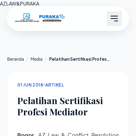
AZ
LAW
&
PURAKA
Beranda
/
Media
/
Pelatihan Sertifikasi Profesi Mediator
01 JUN 2018
ARTIKEL
Pelatihan Sertifikasi
Profesi Mediator
Bogor
, AZ Law & Conflict Resolution