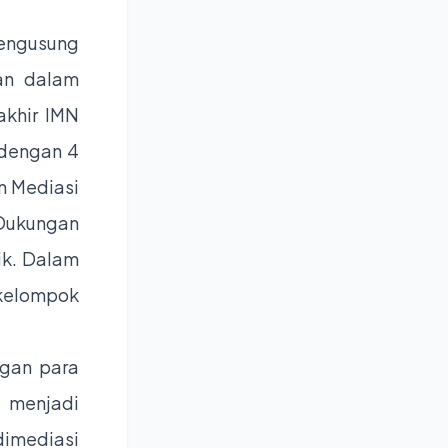
engusung
an dalam
akhir IMN
 dengan 4
an Mediasi
 Dukungan
ik. Dalam
 kelompok
gan para
N menjadi
dimediasi