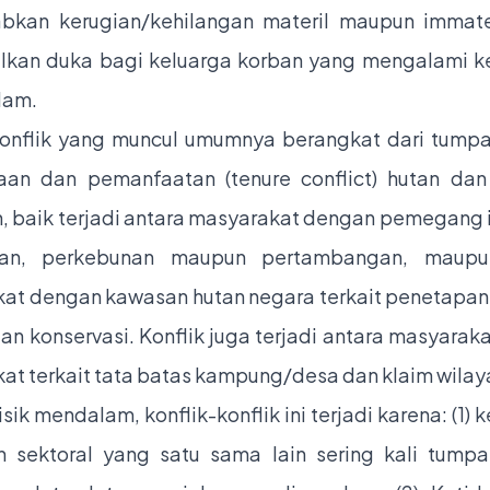
kan kerugian/kehilangan materil maupun immater
kan duka bagi keluarga korban yang mengalami k
dam.
konflik yang muncul umumnya berangkat dari tumpa
an dan pemanfaatan (tenure conflict) hutan dan
, baik terjadi antara masyarakat dengan pemegang ij
nan, perkebunan maupun pertambangan, maupu
at dengan kawasan hutan negara terkait penetapa
dan konservasi. Konflik juga terjadi antara masyarak
at terkait tata batas kampung/desa dan klaim wilaya
lisik mendalam, konflik-konflik ini terjadi karena: (1) 
n sektoral yang satu sama lain sering kali tumpa