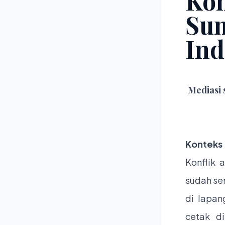
Kon
Sum
Ind
Mediasi 
Konteks
Konflik 
sudah se
di lapan
cetak di