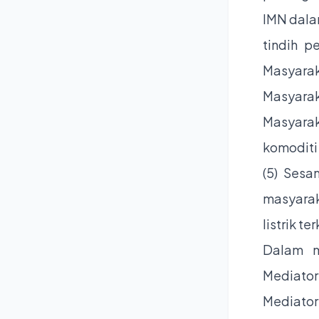
IMN dala
tindih p
Masyar
Masyara
Masyara
komoditi
(5) Ses
masyara
listrik t
Dalam m
Mediator
Mediator