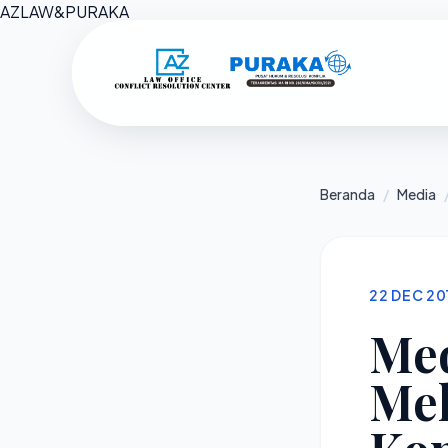
AZ
LAW
&
PURAKA
Beranda
/
Media
22 DEC 20
Med
Mek