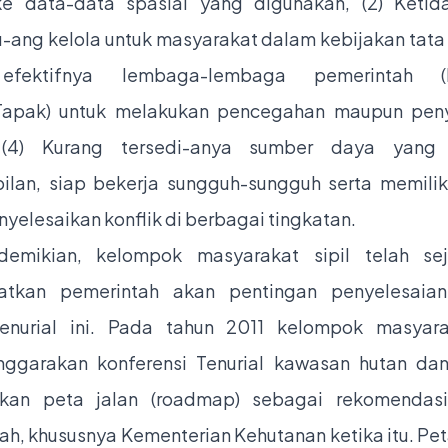
e data-data spasial yang digunakan, (2) Ketid
u-ang kelola untuk masyarakat dalam kebijakan tata 
fektifnya lembaga-lembaga pemerintah (N
Tapak) untuk melakukan pencegahan maupun peny
, (4) Kurang tersedi-anya sumber daya yang 
ilan, siap bekerja sungguh-sungguh serta memilik
yelesaikan konflik di berbagai tingkatan.
emikian, kelompok masyarakat sipil telah se
atkan pemerintah akan pentingan penyelesaian 
tenurial ini. Pada tahun 2011 kelompok masyara
ggarakan konferensi Tenurial kawasan hutan dan
kan peta jalan (roadmap) sebagai rekomendas
h, khususnya Kementerian Kehutanan ketika itu. Peta