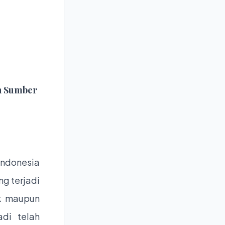
an Sumber
Indonesia
g terjadi
ik maupun
adi telah