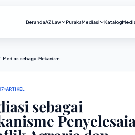
Beranda
AZ Law
Puraka
Mediasi
Katalog
Medi
/
Mediasi sebagai Mekanisme Penyelesaian Konflik Agraria dan Sumber Daya Alam di Indonesia
17
ARTIKEL
iasi sebagai
anisme Penyelesai