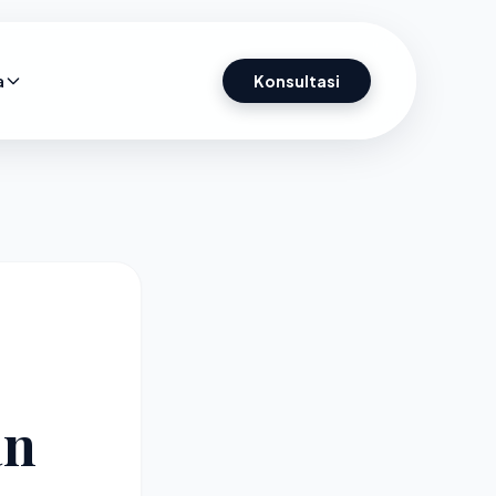
a
Konsultasi
an