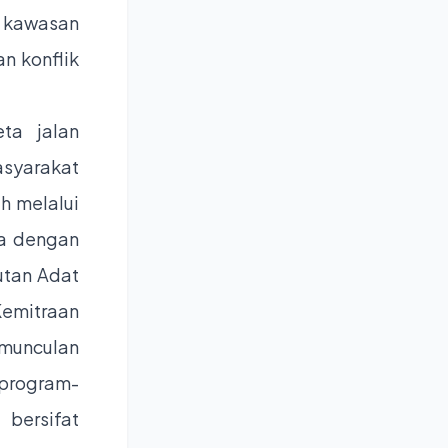
n kawasan
an konflik
ta jalan
asyarakat
h melalui
a dengan
utan Adat
emitraan
rmunculan
 program-
bersifat