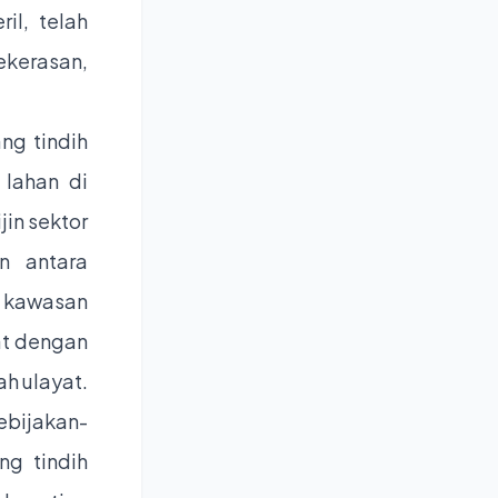
il, telah
ekerasan,
ng tindih
 lahan di
in sektor
n antara
n kawasan
at dengan
h ulayat.
kebijakan-
ng tindih