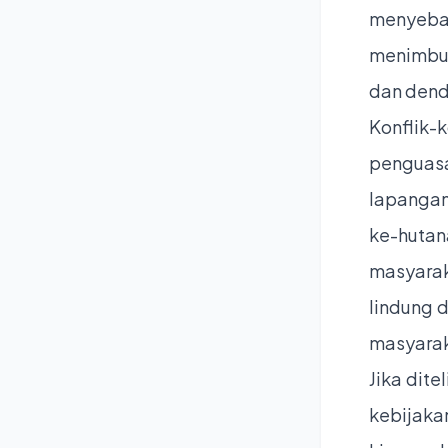
menyebab
menimbul
dan den
Konflik-
penguasa
lapangan
ke-huta
masyarak
lindung 
masyarak
Jika dite
kebijaka