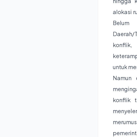
hingga k
alokasi r
Belum e
Daerah/
konflik
keteramp
untuk men
Namun d
menging
konflik 
menyelen
merumus
pemerinta