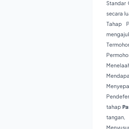
Standar 
secara l
Tahap P
mengaju
Termohon
Permohon
Menelaah
Mendap
Menyepa
Pendefe
tahap
Pa
tangan,
Menyusu