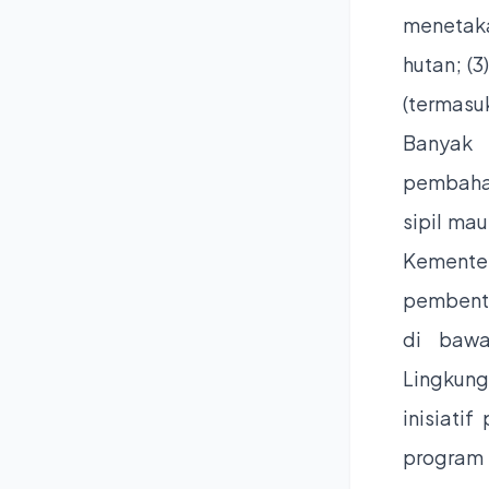
menetaka
hutan; (3
(termasu
Banyak 
pembahar
sipil ma
Kemente
pembentu
di bawa
Lingkung
inisiati
program