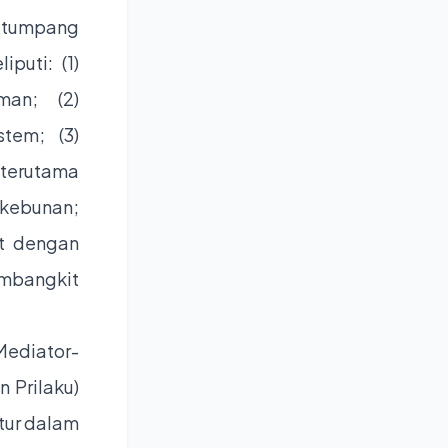
a tumpang
puti: (1)
an; (2)
tem; (3)
terutama
rkebunan;
t dengan
mbangkit
ediator-
 Prilaku)
tur dalam