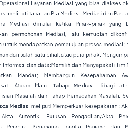
Operasional Layanan Mediasi yang bisa diakses ol
uas, meliputi tahapan Pra Mediasi; Mediasi dan Pasca
ra Mediasi dimulai ketika Pihak-pihak yang be
kan permohonan Mediasi, lalu kemudian dikonfi
 untuk mendapatkan persetujuan proses mediasi;
an dari salah satu pihak atau para pihak; Mengump
 Informasi dan data;Memilih dan Menyepakati Tim 
atkan Mandat; Membangun Kesepahaman Aw
kati Aturan Main.
Tahap Mediasi
dibagi ata
nisian Masalah dan Tahap Pemecahan Masalah. S
sca Mediasi
meliputi Memperkuat kesepakatan : A
 Akta Autentik, Putusan Pengadilan/Akta Per
n Rencana Kerjasama Jangka Panjang dan 