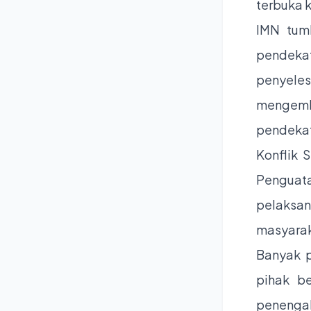
terbuka k
IMN tum
pendeka
penyeles
mengemba
pendekata
Konflik 
Penguata
pelaksan
masyarak
Banyak 
pihak be
penengah