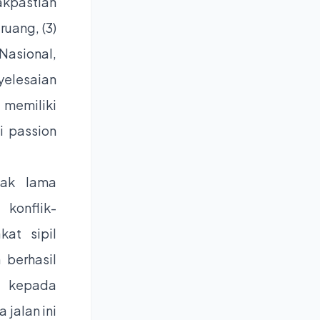
akpastian
ruang, (3)
asional,
elesaian
memiliki
i passion
jak lama
konflik-
kat sipil
 berhasil
i kepada
 jalan ini