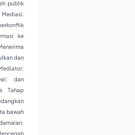
eh publik
 Mediasi.
rkonflik
rmasi ke
 Menerima
ulkan dan
Mediator;
al; dan
s Tahap
edangkan
kta bawah
damaian;
Mencegah